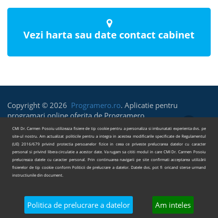
Vezi harta sau date contact cabinet
Copyright © 2026
Programero.ro
. Aplicatie pentru
programari online oferita de Programero.
CMI Dr. Carmen Posoiu utilizeaza fisiere de tip cookie pentru a personaliza si imbunatati experienta dvs. pe
Termeni si Conditii
Politica de prelucrare a datelor
site-ul nostru. Am actualizat politicile pentru a integra in acestea modificarile specificate de Regulamentul
(UE) 2016/679 privind protectia persoanelor fizice in ceea ce priveste prelucrarea datelor cu caracter
personal si privind libera circulatie a acestor date. Va rugam sa cititi modul in care CMI Dr. Carmen Posoiu
prelucreaza datele cu caracter personal. Prin continuarea navigarii pe site confirmati acceptarea utilizării
fisierelor de tip cookie conform Politicii de prelucrare a datelor. Datele dvs. pot fi oricand sterse urmand
instructiunile din document.
Politica de prelucrare a datelor
Am inteles