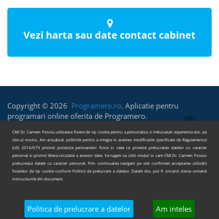
Vezi harta sau date contact cabinet
Copyright © 2026
Programero.ro
. Aplicatie pentru
programari online oferita de Programero.
Termeni si Conditii
Politica de prelucrare a datelor
CMI Dr. Carmen Posoiu utilizeaza fisiere de tip cookie pentru a personaliza si imbunatati experienta dvs. pe
site-ul nostru. Am actualizat politicile pentru a integra in acestea modificarile specificate de Regulamentul
(UE) 2016/679 privind protectia persoanelor fizice in ceea ce priveste prelucrarea datelor cu caracter
personal si privind libera circulatie a acestor date. Va rugam sa cititi modul in care CMI Dr. Carmen Posoiu
prelucreaza datele cu caracter personal. Prin continuarea navigarii pe site confirmati acceptarea utilizării
fisierelor de tip cookie conform Politicii de prelucrare a datelor. Datele dvs. pot fi oricand sterse urmand
instructiunile din document.
Politica de prelucrare a datelor
Am inteles